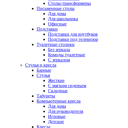
Столы-трансформеры
Письменные столы
Для дома
Для школьника
Офисные
Подставки
Подставки для ноутбуков
Подставки под телевизор
Туалетные столики
Без зеркала
Комоды туалетные
С зеркалом
Стулья и кресла
Барные
Стулья
Жесткие
С мягким сиденьем
Складные
Табуреты
Компьютерные кресла
Для дома
Для руководителя
Игровые
Детские
Кресла