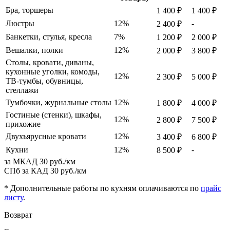
Бра, торшеры
1 400 ₽
1 400 ₽
Люстры
12%
-
2 400 ₽
Банкетки, стулья, кресла
7%
1 200 ₽
2 000 ₽
Вешалки, полки
12%
2 000 ₽
3 800 ₽
Столы, кровати, диваны,
кухонные уголки, комоды,
12%
2 300 ₽
5 000 ₽
ТВ-тумбы, обувницы,
стеллажи
Тумбочки, журнальные столы
12%
1 800 ₽
4 000 ₽
Гостиные (стенки), шкафы,
12%
2 800 ₽
7 500 ₽
прихожие
Двухъярусные кровати
12%
3 400 ₽
6 800 ₽
Кухни
12%
-
8 500 ₽
за МКАД
30 руб./км
СПб за КАД
30 руб./км
* Дополнительные работы по кухням оплачиваются по
прайс
листу
.
Возврат