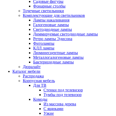
Садовые фигуры
Фонарные столбы
Точечные светильники
Комплектующие для светильников
Лампы накаливания
Галогеновые лампы
Светодиодные лампы
Диммируемые светодиодные лампы
Ретро лампы Эдисона
Фитолампы
КЛЛ лампы
Люминесцентные лампы
Металлогалогеновые лампы
Бактерицидные лампы
Дюралайт
Каталог мебели
Распродажа
Корпусная мебель
Для ТВ
Стенки под телевизор
Тумбы под телевизор
Комоды
Из массива дерева
С ящиками
Узкие