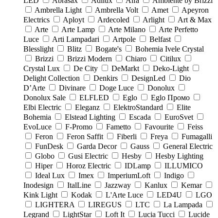
LED
Abrasax
Adilux
Alfa
Ambiente by Brizzi
Ambrella Light
Ambrella Volt
Amet
Apeyron
Electrics
Aployt
Ardecoled
Arlight
Art & Max
Arte
Arte Lamp
Arte Milano
Arte Perfetto
Luce
Arti Lampadari
Artpole
Belfast
Blesslight
Blitz
Bogate's
Bohemia Ivele Crystal
Brizzi
Brizzi Modern
Chiaro
Citilux
Crystal Lux
De City
DeMarkt
Deko-Light
Delight Collection
Denkirs
DesignLed
Dio
D’Arte
Divinare
Doge Luce
Donolux
Donolux Sale
ELFLED
Eglo
Eglo Промо
Elbi Eleсtriс
Eleganz
ElektroStandard
Elite
Bohemia
Elstead Lighting
Escada
EuroSvet
EvoLuce
F-Promo
Fametto
Favourite
Feiss
Feron
Feron Saffit
Fiberli
Freya
Fumagalli
FunDesk
Garda Decor
Gauss
General Electric
Globo
Gusi Electric
Hesby
Hesby Lighting
Hiper
Horoz Electric
IDLamp
ILLUMICO
Ideal Lux
Imex
ImperiumLoft
Indigo
Inodesign
ItalLine
Jazzway
Kanlux
Kemar
Kink Light
Kodak
L'Arte Luce
LED4U
LGO
LIGHTERA
LIREGUS
LTC
La Lampada
Legrand
LightStar
Loft It
Lucia Tucci
Lucide