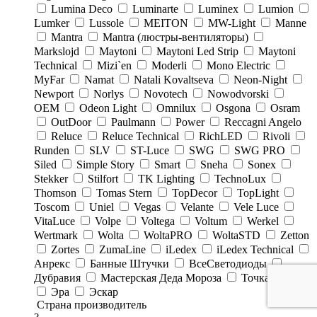
Lumina Deco
Luminarte
Luminex
Lumion
Lumker
Lussole
MEITON
MW-Light
Manne
Mantra
Mantra (люстры-вентиляторы)
Markslojd
Maytoni
Maytoni Led Strip
Maytoni
Technical
Mizi`en
Moderli
Mono Electric
MyFar
Namat
Natali Kovaltseva
Neon-Night
Newport
Norlys
Novotech
Nowodvorski
OEM
Odeon Light
Omnilux
Osgona
Osram
OutDoor
Paulmann
Power
Reccagni Angelo
Reluce
Reluce Technical
RichLED
Rivoli
Runden
SLV
ST-Luce
SWG
SWG PRO
Siled
Simple Story
Smart
Sneha
Sonex
Stekker
Stilfort
TK Lighting
TechnoLux
Thomson
Tomas Stern
TopDecor
TopLight
Toscom
Uniel
Vegas
Velante
Vele Luce
VitaLuce
Volpe
Voltega
Voltum
Werkel
Wertmark
Wolta
WoltaPRO
WoltaSTD
Zetton
Zortes
ZumaLine
iLedex
iLedex Technical
Анрекс
Банные Штучки
ВсеСветодиоды
Дубравия
Мастерская Деда Мороза
Точка Света
Эра
Эскар
Страна производитель