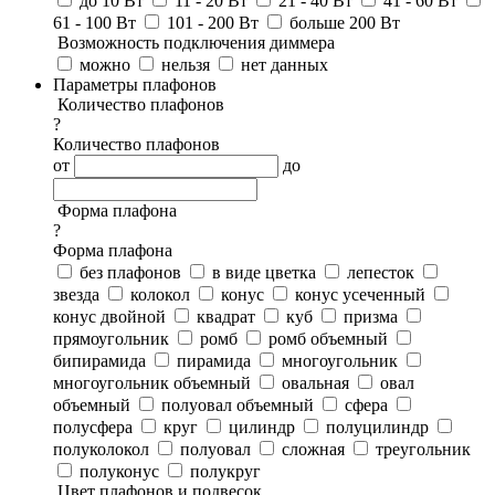
до 10 Вт
11 - 20 Вт
21 - 40 Вт
41 - 60 Вт
61 - 100 Вт
101 - 200 Вт
больше 200 Вт
Возможность подключения диммера
можно
нельзя
нет данных
Параметры плафонов
Количество плафонов
?
Количество плафонов
от
до
Форма плафона
?
Форма плафона
без плафонов
в виде цветка
лепесток
звезда
колокол
конус
конус усеченный
конус двойной
квадрат
куб
призма
прямоугольник
ромб
ромб объемный
бипирамида
пирамида
многоугольник
многоугольник объемный
овальная
овал
объемный
полуовал объемный
сфера
полусфера
круг
цилиндр
полуцилиндр
полуколокол
полуовал
сложная
треугольник
полуконус
полукруг
Цвет плафонов и подвесок