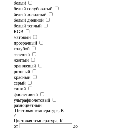
белый
белый голубоватый
белый холодный
белый дневной
белый теплый
RGB
матовый
прозрачный
голубой
зеленый
желтый
оранжевый
розовый
красный
серый
синий
фиолетовый
ультрафиолетовый
разноцветный
Цветовая температура, К
?
Цветовая температура, К
от
до