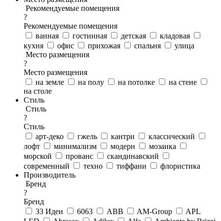
Рекомендуемые помещения
?
Рекомендуемые помещения
ванная
гостинная
детская
кладовая
кухня
офис
прихожая
спальня
улица
Место размещения
?
Место размещения
на земле
на полу
на потолке
на стене
на столе
Стиль
Стиль
?
Стиль
арт-деко
гжель
кантри
классический
лофт
минимализм
модерн
мозаика
морской
прованс
скандинавский
современный
техно
тиффани
флористика
Производитель
Бренд
?
Бренд
33 Идеи
6063
ABB
AM-Group
APL