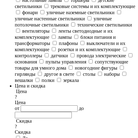
настольные лампы
торшеры
детские
светильники
трековые системы и их комплектующие
фонари
уличные наземные светильники
уличные настенные светильники
уличные
потолочные светильники
технические светильники
вентиляторы
ленты светодиодные и их
комплектующие
лампы
блоки питания и
трансформаторы
плафоны
выключатели и их
комплектующие
розетки и их комплектующие
контроллеры
датчики
провода электрические
основания
пульты управления
сопутствующие
товары для умного дома
новогодние фигуры
гирлянды
другое в свете
столы
наборы
вешалки
полки
зеркала
Цена и скидка
Цена
?
Цена
от
до
Скидка
?
Скидка