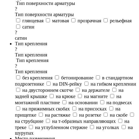
Тип поверхности арматуры
?
Тип поверхности арматуры
глянцевая
матовая
прозрачная
рельефная
сатин
?
сатин
Тип крепления
?
Тип крепления
Тип крепления
?
Тип крепления
без крепления
бетонирование
в стандартном
подрозетнике
на DIN-рейку
на гибком креплении
на двустороннем скотче
на держателе
на
задней крышке
на крюке
на магните
на
монтажной пластине
на основании
на подвесах
на прижимных скобах
на присосках
на
прищепке
на растяжке
на розетке
на скобе
на струбцине
на т-образных направляющих
на
треке
на углубленном стержне
на уголках
на
шурупах
Место размещения