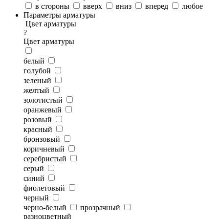
в стороны
вверх
вниз
вперед
любое
Параметры арматуры
Цвет арматуры
?
Цвет арматуры
белый
голубой
зеленый
желтый
золотистый
оранжевый
розовый
красный
бронзовый
коричневый
серебристый
серый
синий
фиолетовый
черный
черно-белый
прозрачный
разноцветный