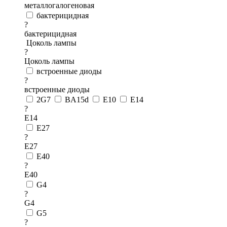
металлогалогеновая
бактерицидная
?
бактерицидная
Цоколь лампы
?
Цоколь лампы
встроенные диоды
?
встроенные диоды
2G7
BA15d
E10
E14
?
E14
E27
?
E27
E40
?
E40
G4
?
G4
G5
?