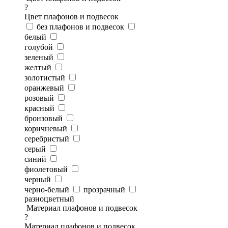
?
Цвет плафонов и подвесок
без плафонов и подвесок
белый
голубой
зеленый
желтый
золотистый
оранжевый
розовый
красный
бронзовый
коричневый
серебристый
серый
синий
фиолетовый
черный
черно-белый
прозрачный
разноцветный
Материал плафонов и подвесок
?
Материал плафонов и подвесок