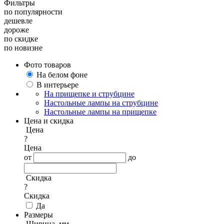
Фильтры
по популярности
дешевле
дороже
по скидке
по новизне
Фото товаров
На белом фоне
В интерьере
На прищепке и струбцине
Настольные лампы на струбцине
Настольные лампы на прищепке
Цена и скидка
Цена
?
Цена
от
до
Скидка
?
Скидка
Да
Размеры
Ширина, мм