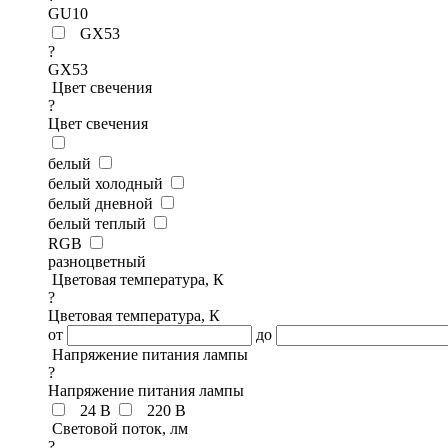
GU10
GX53
?
GX53
Цвет свечения
?
Цвет свечения
белый
белый холодный
белый дневной
белый теплый
RGB
разноцветный
Цветовая температура, К
?
Цветовая температура, К
от
до
Напряжение питания лампы
?
Напряжение питания лампы
24 В
220 В
Световой поток, лм
?