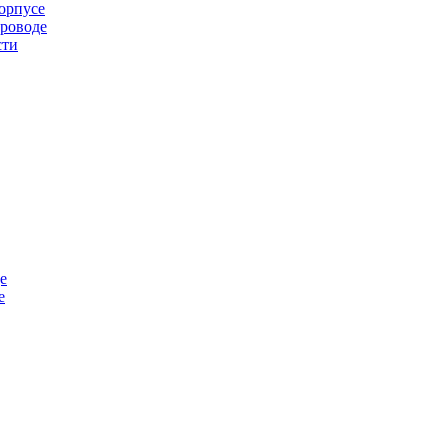
орпусе
проводе
сти
е
е