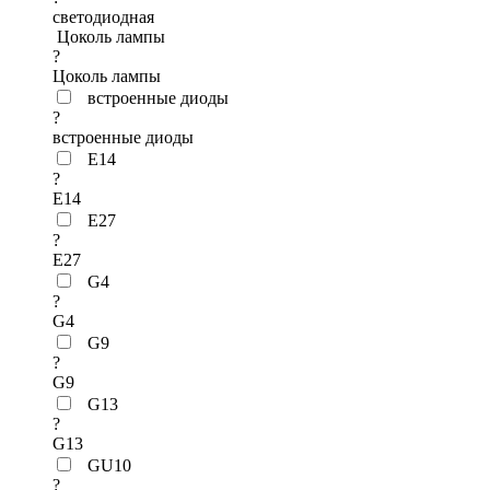
светодиодная
Цоколь лампы
?
Цоколь лампы
встроенные диоды
?
встроенные диоды
E14
?
E14
E27
?
E27
G4
?
G4
G9
?
G9
G13
?
G13
GU10
?