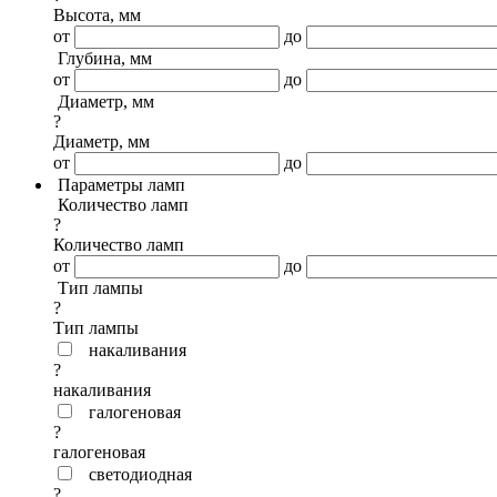
Высота, мм
от
до
Глубина, мм
от
до
Диаметр, мм
?
Диаметр, мм
от
до
Параметры ламп
Количество ламп
?
Количество ламп
от
до
Тип лампы
?
Тип лампы
накаливания
?
накаливания
галогеновая
?
галогеновая
светодиодная
?