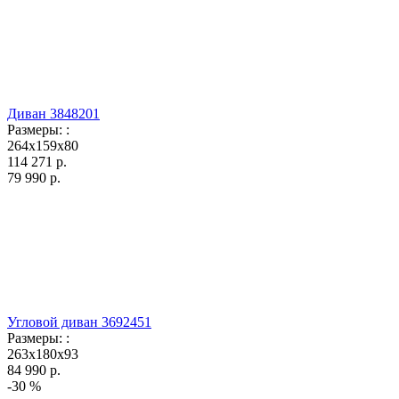
Диван 3848201
Размеры:
:
264x159x80
114 271
р.
79 990
р.
Угловой диван 3692451
Размеры:
:
263x180x93
84 990
р.
-30 %