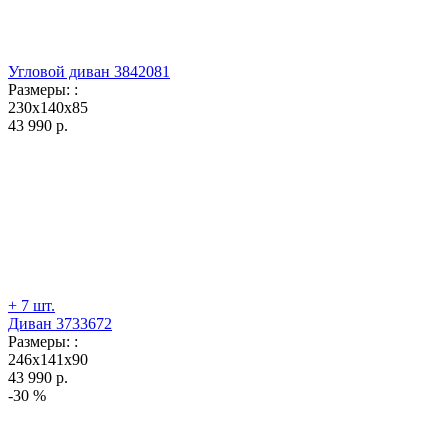
Угловой диван 3842081
Размеры:
:
230x140x85
43 990
р.
+ 7 шт.
Диван 3733672
Размеры:
:
246x141x90
43 990
р.
-30 %