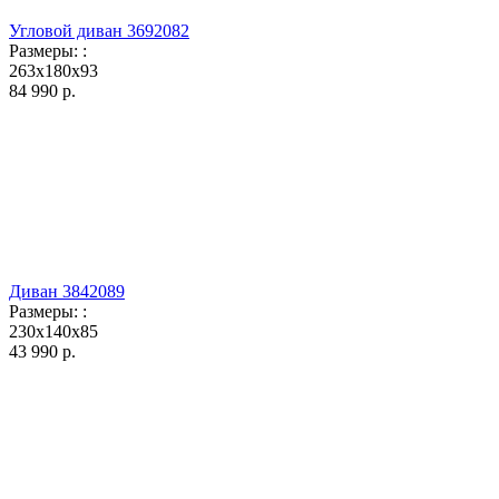
Угловой диван 3692082
Размеры:
:
263x180x93
84 990
р.
Диван 3842089
Размеры:
:
230x140x85
43 990
р.