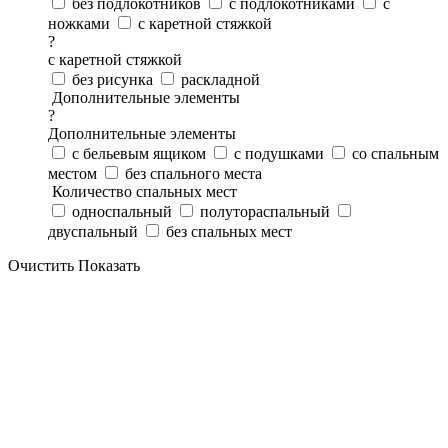
без подлокотников
с подлокотниками
с
ножками
с каретной стяжкой
?
с каретной стяжкой
без рисунка
раскладной
Дополнительные элементы
?
Дополнительные элементы
с бельевым ящиком
с подушками
со спальным
местом
без спального места
Количество спальных мест
односпальный
полутораспальный
двуспальный
без спальных мест
Очистить
Показать