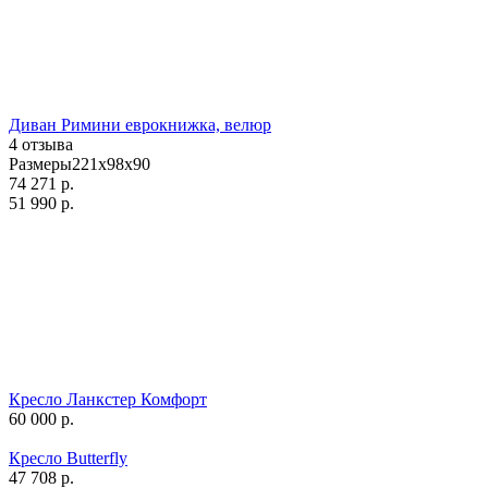
Диван Римини еврокнижка, велюр
4 отзыва
Размеры221x98x90
74 271
р.
51 990
р.
Кресло Ланкстер Комфорт
60 000
р.
Кресло Butterfly
47 708
р.