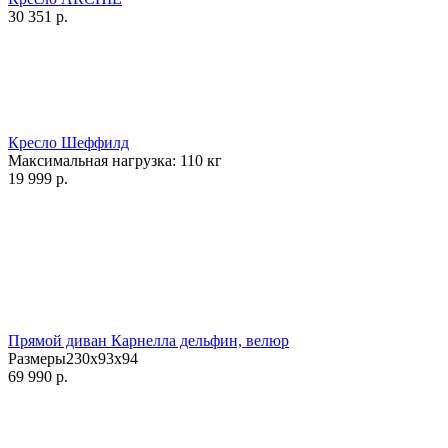
30 351
р.
Кресло Шеффилд
Максимальная нагрузка:
110
кг
19 999
р.
Прямой диван Карнелла дельфин, велюр
Размеры230x93x94
69 990
р.