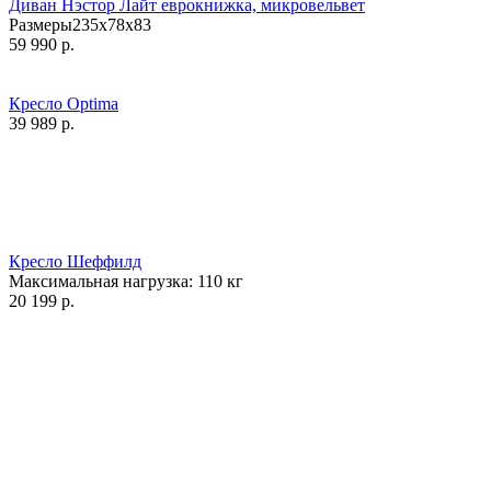
Диван Нэстор Лайт еврокнижка, микровельвет
Размеры235x78x83
59 990
р.
Кресло Optima
39 989
р.
Кресло Шеффилд
Максимальная нагрузка:
110
кг
20 199
р.