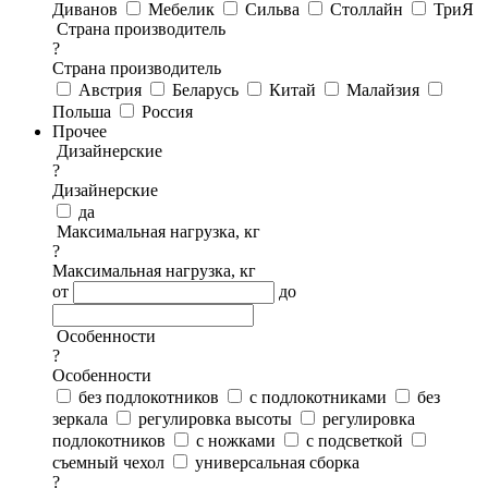
Диванов
Мебелик
Сильва
Столлайн
ТриЯ
Страна производитель
?
Страна производитель
Австрия
Беларусь
Китай
Малайзия
Польша
Россия
Прочее
Дизайнерские
?
Дизайнерские
да
Максимальная нагрузка, кг
?
Максимальная нагрузка, кг
от
до
Особенности
?
Особенности
без подлокотников
с подлокотниками
без
зеркала
регулировка высоты
регулировка
подлокотников
с ножками
с подсветкой
съемный чехол
универсальная сборка
?