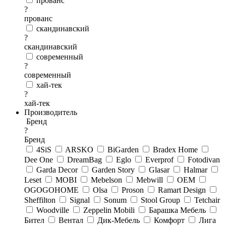
прованс
?
прованс
скандинавский
?
скандинавский
современный
?
современный
хай-тек
?
хай-тек
Производитель
Бренд
?
Бренд
4SiS
ARSKO
BiGarden
Bradex Home
Dee One
DreamBag
Eglo
Everprof
Fotodivan
Garda Decor
Garden Story
Glasar
Halmar
Leset
MOBI
Mebelson
Mebwill
OEM
OGOGOHOME
Olsa
Proson
Ramart Design
Sheffilton
Signal
Sonum
Stool Group
Tetchair
Woodville
Zeppelin Mobili
Барашка Мебель
Бител
Вентал
Дик-Мебель
Комфорт
Лига