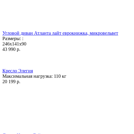
Угловой диван Атланта лайт еврокнижка, микровельвет
Размеры:
:
246x141x90
43 990
р.
Кресло Элегия
Максимальная нагрузка:
110
кг
20 199
р.