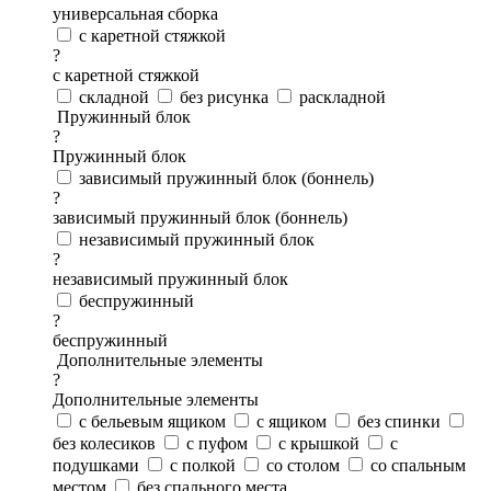
универсальная сборка
с каретной стяжкой
?
с каретной стяжкой
складной
без рисунка
раскладной
Пружинный блок
?
Пружинный блок
зависимый пружинный блок (боннель)
?
зависимый пружинный блок (боннель)
независимый пружинный блок
?
независимый пружинный блок
беспружинный
?
беспружинный
Дополнительные элементы
?
Дополнительные элементы
с бельевым ящиком
с ящиком
без спинки
без колесиков
с пуфом
с крышкой
с
подушками
с полкой
со столом
со спальным
местом
без спального места