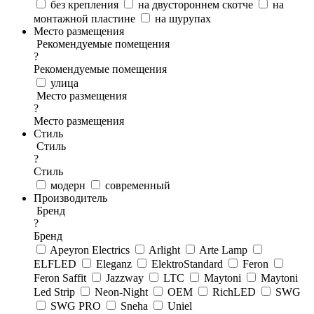
без крепления
на двустороннем скотче
на
монтажной пластине
на шурупах
Место размещения
Рекомендуемые помещения
?
Рекомендуемые помещения
улица
Место размещения
?
Место размещения
Стиль
Стиль
?
Стиль
модерн
современный
Производитель
Бренд
?
Бренд
Apeyron Electrics
Arlight
Arte Lamp
ELFLED
Eleganz
ElektroStandard
Feron
Feron Saffit
Jazzway
LTC
Maytoni
Maytoni
Led Strip
Neon-Night
OEM
RichLED
SWG
SWG PRO
Sneha
Uniel