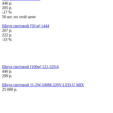
446
р.
205
р.
-17 %
50 шт. по этой цене
Шнур световой [50 м] 1444
267
р.
222
р.
-33 %
Шнур световой [100м] 121-329-6
446
р.
299
р.
Шнур световой 11-2W-100M-220V-LED-U MIX
25 000
р.