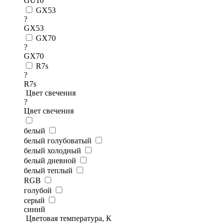
GU10
GX53
?
GX53
GX70
?
GX70
R7s
?
R7s
Цвет свечения
?
Цвет свечения
белый
белый голубоватый
белый холодный
белый дневной
белый теплый
RGB
голубой
серый
синий
Цветовая температура, К