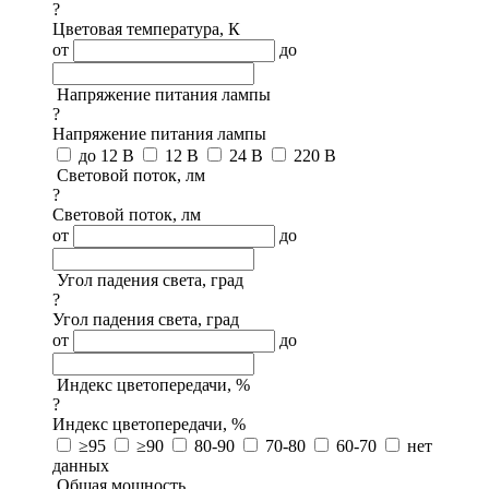
?
Цветовая температура, К
от
до
Напряжение питания лампы
?
Напряжение питания лампы
до 12 В
12 В
24 В
220 В
Световой поток, лм
?
Световой поток, лм
от
до
Угол падения света, град
?
Угол падения света, град
от
до
Индекс цветопередачи, %
?
Индекс цветопередачи, %
≥95
≥90
80-90
70-80
60-70
нет
данных
Общая мощность