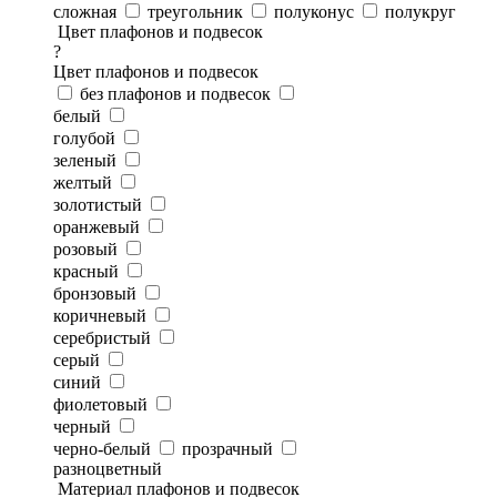
сложная
треугольник
полуконус
полукруг
Цвет плафонов и подвесок
?
Цвет плафонов и подвесок
без плафонов и подвесок
белый
голубой
зеленый
желтый
золотистый
оранжевый
розовый
красный
бронзовый
коричневый
серебристый
серый
синий
фиолетовый
черный
черно-белый
прозрачный
разноцветный
Материал плафонов и подвесок