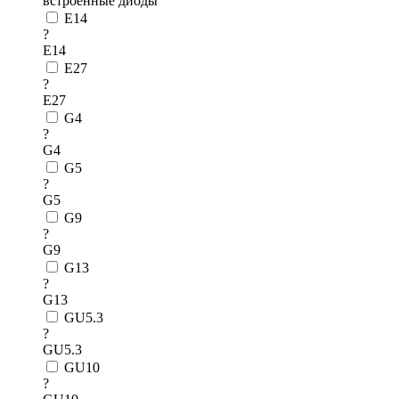
встроенные диоды
E14
?
E14
E27
?
E27
G4
?
G4
G5
?
G5
G9
?
G9
G13
?
G13
GU5.3
?
GU5.3
GU10
?