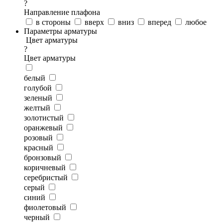
?
Направление плафона
в стороны
вверх
вниз
вперед
любое
Параметры арматуры
Цвет арматуры
?
Цвет арматуры
белый
голубой
зеленый
желтый
золотистый
оранжевый
розовый
красный
бронзовый
коричневый
серебристый
серый
синий
фиолетовый
черный