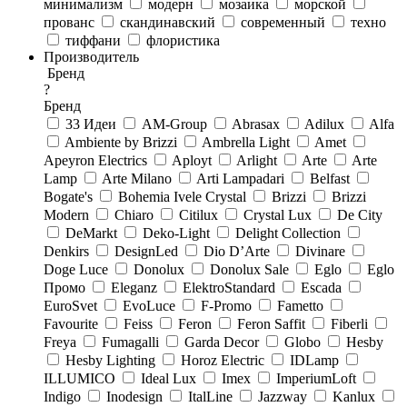
минимализм
модерн
мозаика
морской
прованс
скандинавский
современный
техно
тиффани
флористика
Производитель
Бренд
?
Бренд
33 Идеи
AM-Group
Abrasax
Adilux
Alfa
Ambiente by Brizzi
Ambrella Light
Amet
Apeyron Electrics
Aployt
Arlight
Arte
Arte
Lamp
Arte Milano
Arti Lampadari
Belfast
Bogate's
Bohemia Ivele Crystal
Brizzi
Brizzi
Modern
Chiaro
Citilux
Crystal Lux
De City
DeMarkt
Deko-Light
Delight Collection
Denkirs
DesignLed
Dio D’Arte
Divinare
Doge Luce
Donolux
Donolux Sale
Eglo
Eglo
Промо
Eleganz
ElektroStandard
Escada
EuroSvet
EvoLuce
F-Promo
Fametto
Favourite
Feiss
Feron
Feron Saffit
Fiberli
Freya
Fumagalli
Garda Decor
Globo
Hesby
Hesby Lighting
Horoz Electric
IDLamp
ILLUMICO
Ideal Lux
Imex
ImperiumLoft
Indigo
Inodesign
ItalLine
Jazzway
Kanlux