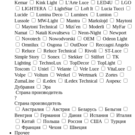
Kemar
Kink Light
L'Arte Luce
LED4U
LGO
LIGHTERA
LightStar
Loft It
Lucia Tucci
Lucide
Lumina Deco
Luminex
Lumion
Lussole
MW-Light
Mantra
Markslojd
Maytoni
Maytoni Technical
Mizi`en
Moderli
MyFar
Namat
Natali Kovaltseva
Neon-Night
Newport
Novotech
Nowodvorski
OEM
Odeon Light
Omnilux
Osgona
OutDoor
Reccagni Angelo
Reluce
Reluce Technical
Rivoli
ST-Luce
Simple Story
Sonex
Stekker
Stilfort
TK
Lighting
TechnoLux
TopDecor
TopLight
Toscom
Uniel
Velante
Vele Luce
VitaLuce
Volpe
Voltum
Werkel
Wertmark
Zortes
ZumaLine
iLedex
iLedex Technical
Анрекс
Дубравия
Эра
Страна производитель
?
Страна производитель
Австралия
Австрия
Беларусь
Бельгия
Венгрия
Германия
Дания
Испания
Италия
Китай
Польша
Россия
США
Турция
Франция
Чехия
Швеция
Прочее