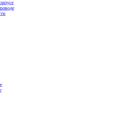
орпусе
проводе
сти
е
е