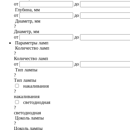
от
до
Глубина, мм
от
до
Диаметр, мм
?
Диаметр, мм
от
до
Параметры ламп
Количество ламп
?
Количество ламп
от
до
Тип лампы
?
Тип лампы
накаливания
?
накаливания
светодиодная
?
светодиодная
Цоколь лампы
?
Цоколь лампы