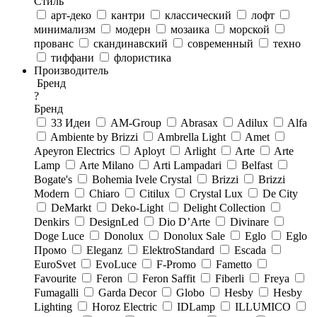
Стиль
арт-деко
кантри
классический
лофт
минимализм
модерн
мозаика
морской
прованс
скандинавский
современный
техно
тиффани
флористика
Производитель
Бренд
?
Бренд
33 Идеи
AM-Group
Abrasax
Adilux
Alfa
Ambiente by Brizzi
Ambrella Light
Amet
Apeyron Electrics
Aployt
Arlight
Arte
Arte
Lamp
Arte Milano
Arti Lampadari
Belfast
Bogate's
Bohemia Ivele Crystal
Brizzi
Brizzi
Modern
Chiaro
Citilux
Crystal Lux
De City
DeMarkt
Deko-Light
Delight Collection
Denkirs
DesignLed
Dio D’Arte
Divinare
Doge Luce
Donolux
Donolux Sale
Eglo
Eglo
Промо
Eleganz
ElektroStandard
Escada
EuroSvet
EvoLuce
F-Promo
Fametto
Favourite
Feron
Feron Saffit
Fiberli
Freya
Fumagalli
Garda Decor
Globo
Hesby
Hesby
Lighting
Horoz Electric
IDLamp
ILLUMICO