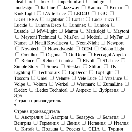
Ideal Lux
Imex
ImperiumLoft
Indigo
Inodesign
ItalLine
Jazzway
Kanlux
Kemar
Kink Light
L'Arte Luce
LED4U
LGO
LIGHTERA
LightStar
Loft It
Lucia Tucci
Lucide
Lumina Deco
Luminex
Lumion
Lussole
MW-Light
Mantra
Markslojd
Maytoni
Maytoni Technical
Mizi`en
Moderli
MyFar
Namat
Natali Kovaltseva
Neon-Night
Newport
Novotech
Nowodvorski
OEM
Odeon Light
Omnilux
Osgona
OutDoor
Reccagni Angelo
Reluce
Reluce Technical
Rivoli
ST-Luce
Simple Story
Sonex
Stekker
Stilfort
TK
Lighting
TechnoLux
TopDecor
TopLight
Toscom
Uniel
Velante
Vele Luce
VitaLuce
Volpe
Voltum
Werkel
Wertmark
ZumaLine
iLedex
iLedex Technical
Анрекс
Дубравия
Эра
Страна производитель
?
Страна производитель
Австралия
Австрия
Беларусь
Бельгия
Венгрия
Германия
Дания
Испания
Италия
Китай
Польша
Россия
США
Турция