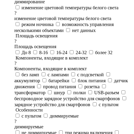
диммирование
изменение цветовой температуры белого света
?
изменение цветовой температуры белого света
режим ночника
возможность управления
несколькими объектами
нет данных
Площадь освещения
?
Площадь освещения
До 8
8-16
16-24
24-32
более 32
Компоненты, входящие в комплект
?
Компоненты, входящие в комплект
без ламп
с лампами
с подсветкой
аккумулятор
батарейки
блок питания
датчик
движения
провод питания
розетка
трансформатор
шнур
полки
USB-разъем
беспроводное зарядное устройство для смартфонов
зарядное устройство для смартфонов
с пультом
Особенности
с пультом
диммируемые
?
диммируемые
не диммируемые
три режима включения