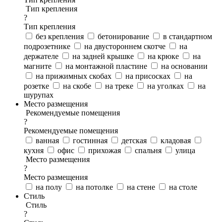
Тип крепления
?
Тип крепления
без крепления
бетонирование
в стандартном
подрозетнике
на двустороннем скотче
на
держателе
на задней крышке
на крюке
на
магните
на монтажной пластине
на основании
на прижимных скобах
на присосках
на
розетке
на скобе
на треке
на уголках
на
шурупах
Место размещения
Рекомендуемые помещения
?
Рекомендуемые помещения
ванная
гостинная
детская
кладовая
кухня
офис
прихожая
спальня
улица
Место размещения
?
Место размещения
на полу
на потолке
на стене
на столе
Стиль
Стиль
?