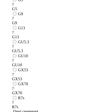
?
G5
G9
?
G9
G13
?
G13
GU5.3
?
GU5.3
GU10
?
GU10
GX53
?
GX53
GX70
?
GX70
R7s
?
R7s
Цвет свечения