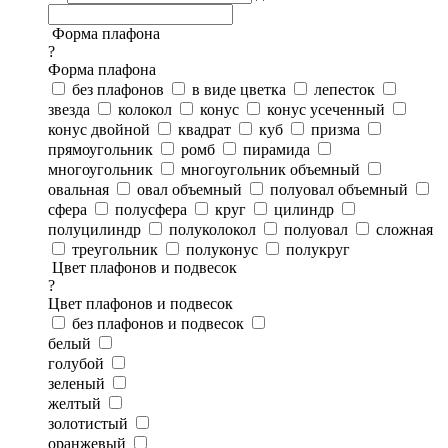
Форма плафона
?
Форма плафона
без плафонов
в виде цветка
лепесток
звезда
колокол
конус
конус усеченный
конус двойной
квадрат
куб
призма
прямоугольник
ромб
пирамида
многоугольник
многоугольник объемный
овальная
овал объемный
полуовал объемный
сфера
полусфера
круг
цилиндр
полуцилиндр
полуколокол
полуовал
сложная
треугольник
полуконус
полукруг
Цвет плафонов и подвесок
?
Цвет плафонов и подвесок
без плафонов и подвесок
белый
голубой
зеленый
желтый
золотистый
оранжевый