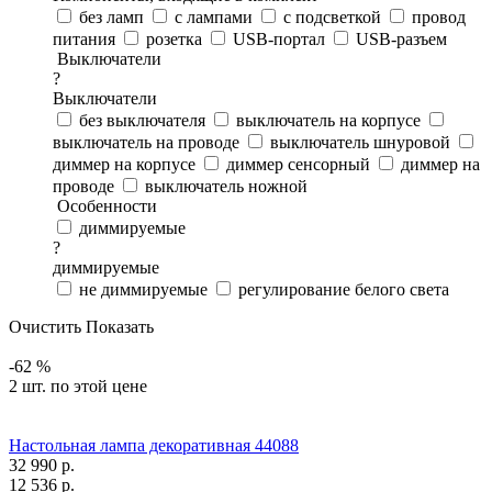
без ламп
с лампами
с подсветкой
провод
питания
розетка
USB-портал
USB-разъем
Выключатели
?
Выключатели
без выключателя
выключатель на корпусе
выключатель на проводе
выключатель шнуровой
диммер на корпусе
диммер сенсорный
диммер на
проводе
выключатель ножной
Особенности
диммируемые
?
диммируемые
не диммируемые
регулирование белого света
Очистить
Показать
-62 %
2 шт. по этой цене
Настольная лампа декоративная 44088
32 990
р.
12 536
р.