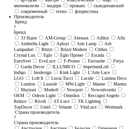
минимализм
модерн
прованс
скандинавский
современный
техно
флористика
Производитель
Бренд
?
Бренд
33 Идеи
AM-Group
Abrasax
Adilux
Alfa
Ambrella Light
Aployt
Arte Lamp
Arti
Lampadari
Brizzi
Brizzi Modern
Citilux
Crystal Lux
Eglo
Eglo Промо
Escada
EuroSvet
EvoLuce
F-Promo
Favourite
Freya
Garda Decor
ILLUMICO
ImperiumLoft
Indigo
Inodesign
Kink Light
L'Arte Luce
LGO
Loft It
Lucia Tucci
Lucide
Lumina Deco
Lumion
Lussole
MW-Light
Manne
Mantra
Maytoni
Moderli
Newport
Nowodvorski
OEM
Odeon Light
Omnilux
Reccagni Angelo
Reluce
Rivoli
ST-Luce
TK Lighting
TopDecor
Uniel
Velante
VitaLuce
Wertmark
Страна производитель
?
Страна производитель
Австралия
Австрия
Бельгия
Германия