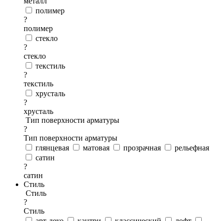
металл
полимер
?
полимер
стекло
?
стекло
текстиль
?
текстиль
хрусталь
?
хрусталь
Тип поверхности арматуры
?
Тип поверхности арматуры
глянцевая
матовая
прозрачная
рельефная
сатин
?
сатин
Стиль
Стиль
?
Стиль
арт-деко
кантри
классический
лофт