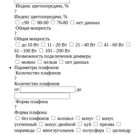
Индекс цветопередачи, %
?
Индекс цветопередачи, %
≥90
80-90
70-80
нет данных
Общая мощность
?
Общая мощность
до 10 Вт
11 - 20 Вт
21 - 40 Вт
41 - 60 Вт
61 - 100 Вт
101 - 200 Вт
Возможность подключения диммера
можно
нельзя
нет данных
Параметры плафонов
Количество плафонов
?
Количество плафонов
от
до
Форма плафона
?
Форма плафона
без плафонов
колокол
конус
конус
усеченный
конус двойной
куб
призма
пирамида
многоугольник
полусфера
цилиндр