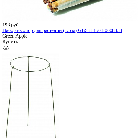
193
руб.
Набор из опор для растений (1.5 м) GBS-8-150 Б0008333
Green Apple
Купить