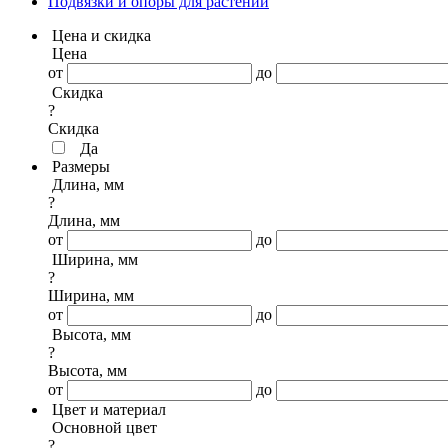
Подвязки и опоры для растений
Цена и скидка
Цена
от
до
Скидка
?
Скидка
Да
Размеры
Длина, мм
?
Длина, мм
от
до
Ширина, мм
?
Ширина, мм
от
до
Высота, мм
?
Высота, мм
от
до
Цвет и материал
Основной цвет
?