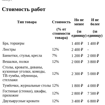
Стоимость работ
Но не
И не
Тип товара
Стоимость
менее
более
(% от
(за
(за
стоимости
единицу)
единицу)
товара)
Бра, торшеры
1 400 ₽
1 400 ₽
Люстры
12%
-
2 400 ₽
Банкетки, стулья, кресла
7%
1 200 ₽
2 000 ₽
Вешалки, полки
12%
2 000 ₽
3 800 ₽
Столы, кровати, диваны,
кухонные уголки, комоды,
12%
2 300 ₽
5 000 ₽
ТВ-тумбы, обувницы,
стеллажи
Тумбочки, журнальные столы
12%
1 800 ₽
4 000 ₽
Гостиные (стенки), шкафы,
12%
2 800 ₽
7 500 ₽
прихожие
Двухъярусные кровати
12%
3 400 ₽
6 800 ₽