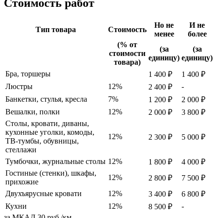
Стоимость работ
Но не
И не
Тип товара
Стоимость
менее
более
(% от
(за
(за
стоимости
единицу)
единицу)
товара)
Бра, торшеры
1 400 ₽
1 400 ₽
Люстры
12%
-
2 400 ₽
Банкетки, стулья, кресла
7%
1 200 ₽
2 000 ₽
Вешалки, полки
12%
2 000 ₽
3 800 ₽
Столы, кровати, диваны,
кухонные уголки, комоды,
12%
2 300 ₽
5 000 ₽
ТВ-тумбы, обувницы,
стеллажи
Тумбочки, журнальные столы
12%
1 800 ₽
4 000 ₽
Гостиные (стенки), шкафы,
12%
2 800 ₽
7 500 ₽
прихожие
Двухъярусные кровати
12%
3 400 ₽
6 800 ₽
Кухни
12%
-
8 500 ₽
за МКАД
30 руб./км